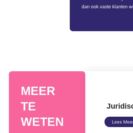
dan ook vaste klanten w
MEER
TE
Juridis
WETEN
Lees Mee