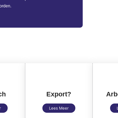
orden.
ch
Export?
Arb
r
Lees Meer