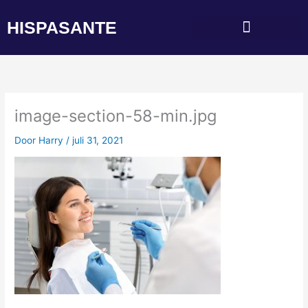
Ga
naar
HISPASANTE
de
inhoud
image-section-58-min.jpg
Door
Harry
/
juli 31, 2021